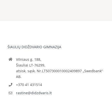
ŠIAULIŲ DIDŽDVARIO GIMNAZIJA
Vilniaus g. 188,
Šiauliai LT-76299,
atsisk. sąsk. Nr.LT507300010002409897 „Swedbank“
AB.
+370 41 431514
rastine@didzdvaris.lt