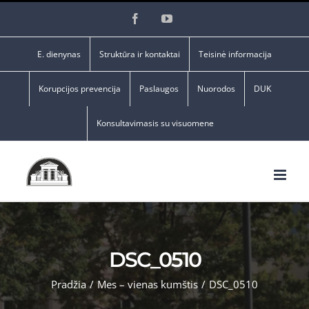
Skip
Facebook
YouTube
to
content
E. dienynas
Struktūra ir kontaktai
Teisinė informacija
Korupcijos prevencija
Paslaugos
Nuorodos
DUK
Konsultavimasis su visuomene
DSC_0510
Pradžia
/
Mes – vienas kumštis
/
DSC_0510