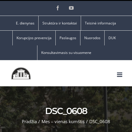
Skip
Facebook
YouTube
to
content
E. dienynas
Struktūra ir kontaktai
Teisinė informacija
Korupcijos prevencija
Paslaugos
Nuorodos
DUK
Konsultavimasis su visuomene
DSC_0608
Pradžia
/
Mes – vienas kumštis
/
DSC_0608