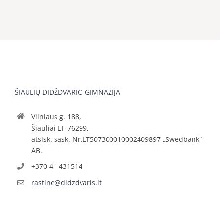
ŠIAULIŲ DIDŽDVARIO GIMNAZIJA
Vilniaus g. 188,
Šiauliai LT-76299,
atsisk. sąsk. Nr.LT507300010002409897 „Swedbank“
AB.
+370 41 431514
rastine@didzdvaris.lt