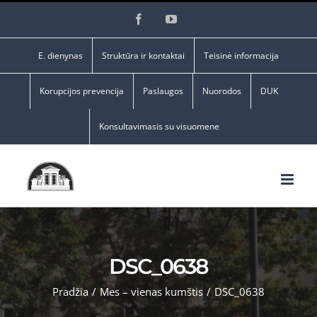
Skip
Facebook
YouTube
to
content
E. dienynas
Struktūra ir kontaktai
Teisinė informacija
Korupcijos prevencija
Paslaugos
Nuorodos
DUK
Konsultavimasis su visuomene
DSC_0638
Pradžia
/
Mes – vienas kumštis
/
DSC_0638