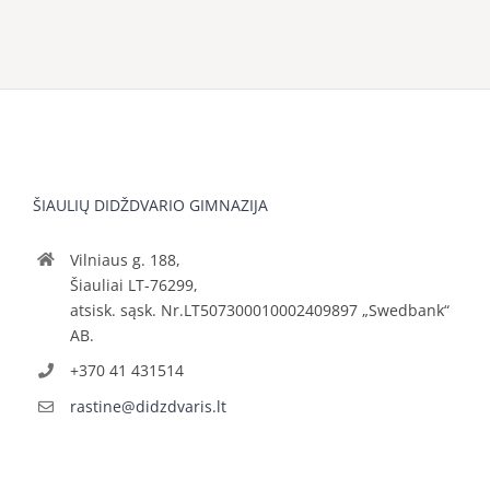
ŠIAULIŲ DIDŽDVARIO GIMNAZIJA
Vilniaus g. 188,
Šiauliai LT-76299,
atsisk. sąsk. Nr.LT507300010002409897 „Swedbank“
AB.
+370 41 431514
rastine@didzdvaris.lt