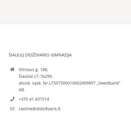
ŠIAULIŲ DIDŽDVARIO GIMNAZIJA
Vilniaus g. 188,
Šiauliai LT-76299,
atsisk. sąsk. Nr.LT507300010002409897 „Swedbank“
AB.
+370 41 431514
rastine@didzdvaris.lt