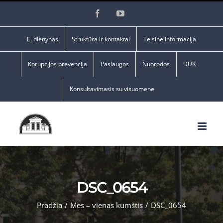
Skip
Facebook
YouTube
to
content
E. dienynas
Struktūra ir kontaktai
Teisinė informacija
Korupcijos prevencija
Paslaugos
Nuorodos
DUK
Konsultavimasis su visuomene
DSC_0654
Pradžia
/
Mes – vienas kumštis
/
DSC_0654