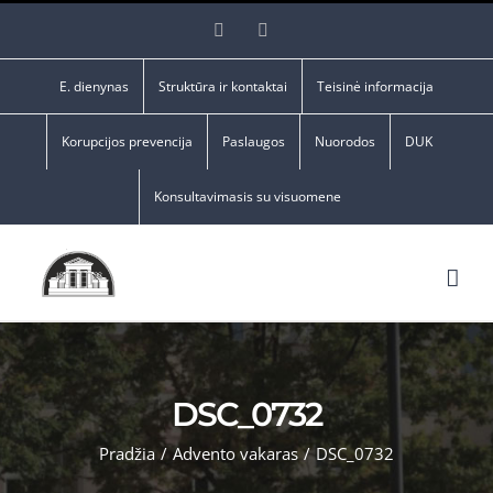
Skip
Facebook
YouTube
to
content
E. dienynas
Struktūra ir kontaktai
Teisinė informacija
Korupcijos prevencija
Paslaugos
Nuorodos
DUK
Konsultavimasis su visuomene
DSC_0732
Pradžia
/
Advento vakaras
/
DSC_0732