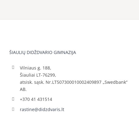
ŠIAULIŲ DIDŽDVARIO GIMNAZIJA
Vilniaus g. 188,
Šiauliai LT-76299,
atsisk. sąsk. Nr.LT507300010002409897 „Swedbank“
AB.
+370 41 431514
rastine@didzdvaris.lt