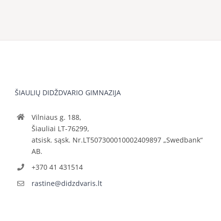
ŠIAULIŲ DIDŽDVARIO GIMNAZIJA
Vilniaus g. 188,
Šiauliai LT-76299,
atsisk. sąsk. Nr.LT507300010002409897 „Swedbank“
AB.
+370 41 431514
rastine@didzdvaris.lt