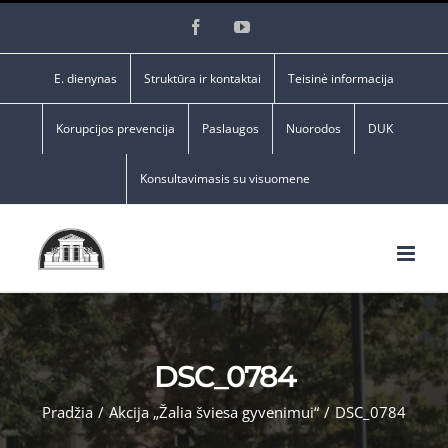
Skip
Facebook
YouTube
to
content
E. dienynas
Struktūra ir kontaktai
Teisinė informacija
Korupcijos prevencija
Paslaugos
Nuorodos
DUK
Konsultavimasis su visuomene
DSC_0784
Pradžia
/
Akcija „Žalia šviesa gyvenimui“
/
DSC_0784