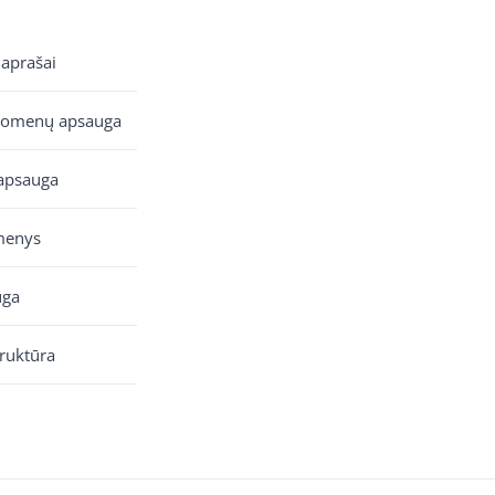
 aprašai
uomenų apsauga
apsauga
menys
uga
truktūra