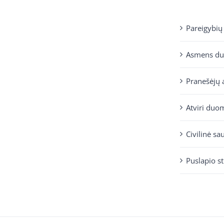
Pareigybių
Asmens d
Pranešėjų 
Atviri duo
Civilinė sa
Puslapio s