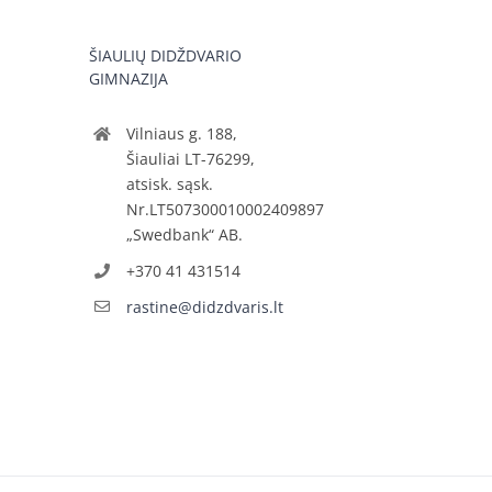
ŠIAULIŲ DIDŽDVARIO
GIMNAZIJA
Vilniaus g. 188,
Šiauliai LT-76299,
atsisk. sąsk.
Nr.LT507300010002409897
„Swedbank“ AB.
+370 41 431514
rastine@didzdvaris.lt