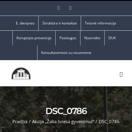
Skip
Facebook
YouTube
to
content
E. dienynas
Struktūra ir kontaktai
Teisinė informacija
Korupcijos prevencija
Paslaugos
Nuorodos
DUK
Konsultavimasis su visuomene
DSC_0786
Pradžia
/
Akcija „Žalia šviesa gyvenimui“
/
DSC_0786