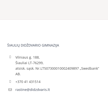
ŠIAULIŲ DIDŽDVARIO GIMNAZIJA
Vilniaus g. 188,
Šiauliai LT-76299,
atsisk. sąsk. Nr.LT507300010002409897 „Swedbank“
AB.
+370 41 431514
rastine@didzdvaris.lt