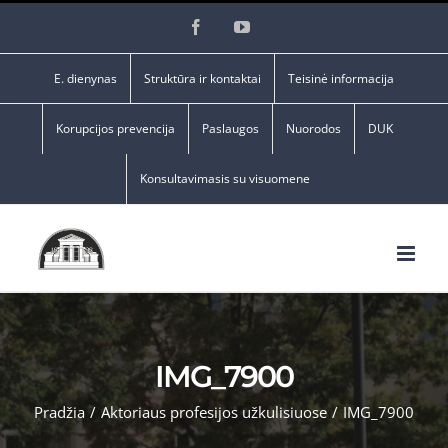
Skip
Facebook
YouTube
to
content
E. dienynas
Struktūra ir kontaktai
Teisinė informacija
Korupcijos prevencija
Paslaugos
Nuorodos
DUK
Konsultavimasis su visuomene
IMG_7900
Pradžia
/
Aktoriaus profesijos užkulisiuose
/
IMG_7900