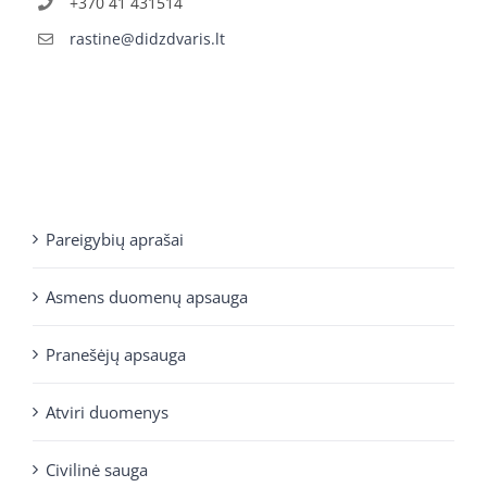
+370 41 431514
rastine@didzdvaris.lt
Pareigybių aprašai
Asmens duomenų apsauga
Pranešėjų apsauga
Atviri duomenys
Civilinė sauga