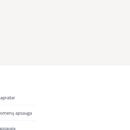
 aprašai
uomenų apsauga
apsauga