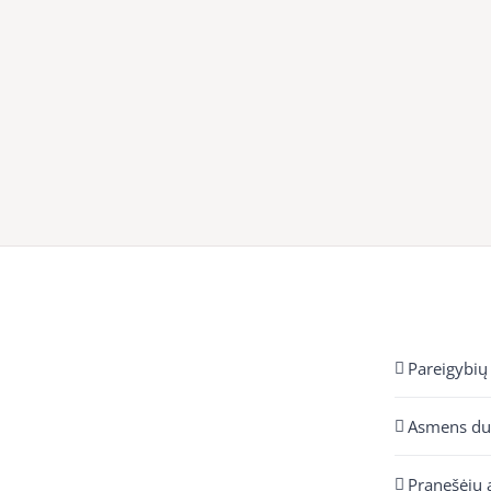
Pareigybių
Asmens d
Pranešėjų 