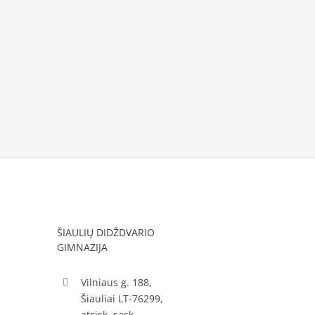
ŠIAULIŲ DIDŽDVARIO
GIMNAZIJA
Vilniaus g. 188,
Šiauliai LT-76299,
atsisk. sąsk.