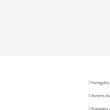
Pareigybių
Asmens d
Pranešėjų 