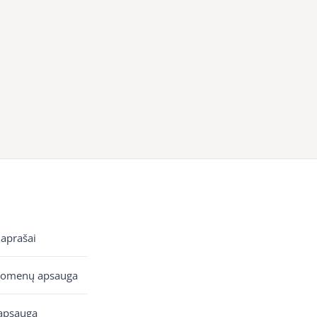
 aprašai
uomenų apsauga
apsauga