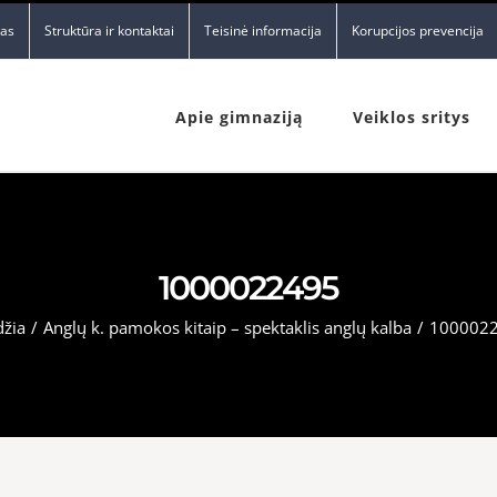
nas
Struktūra ir kontaktai
Teisinė informacija
Korupcijos prevencija
Apie gimnaziją
Veiklos sritys
1000022495
džia
/
Anglų k. pamokos kitaip – spektaklis anglų kalba
/
100002