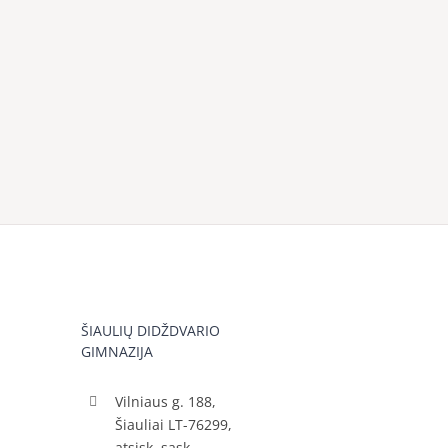
ŠIAULIŲ DIDŽDVARIO
GIMNAZIJA
Vilniaus g. 188,
Šiauliai LT-76299,
atsisk. sąsk.