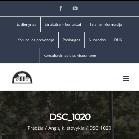
Skip
Facebook
YouTube
to
content
E. dienynas
Struktūra ir kontaktai
Teisinė informacija
Korupcijos prevencija
Paslaugos
Nuorodos
DUK
Konsultavimasis su visuomene
DSC_1020
Pradžia
/
Anglų k. stovykla
/
DSC_1020