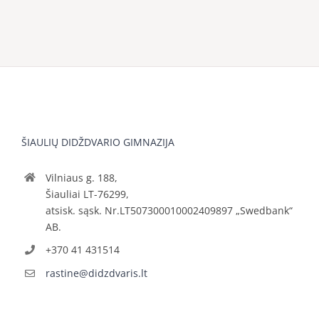
ŠIAULIŲ DIDŽDVARIO GIMNAZIJA
Vilniaus g. 188,
Šiauliai LT-76299,
atsisk. sąsk. Nr.LT507300010002409897 „Swedbank“
AB.
+370 41 431514
rastine@didzdvaris.lt