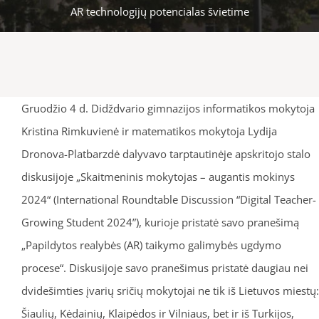
AR technologijų potencialas švietime
Gruodžio 4 d. Didždvario gimnazijos informatikos mokytoja
Kristina Rimkuvienė ir matematikos mokytoja Lydija
Dronova-Platbarzdė dalyvavo tarptautinėje apskritojo stalo
diskusijoje „Skaitmeninis mokytojas – augantis mokinys
2024“ (International Roundtable Discussion “Digital Teacher-
Growing Student 2024”), kurioje pristatė savo pranešimą
„Papildytos realybės (AR) taikymo galimybės ugdymo
procese“. Diskusijoje savo pranešimus pristatė daugiau nei
dvidešimties įvarių sričių mokytojai ne tik iš Lietuvos miestų:
Šiaulių, Kėdainių, Klaipėdos ir Vilniaus, bet ir iš Turkijos,