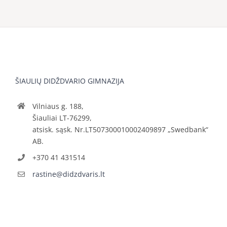
ŠIAULIŲ DIDŽDVARIO GIMNAZIJA
Vilniaus g. 188,
Šiauliai LT-76299,
atsisk. sąsk. Nr.LT507300010002409897 „Swedbank“
AB.
+370 41 431514
rastine@didzdvaris.lt