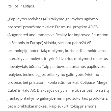
Italijos ir Estijos.
„Papildytos realybės (AR) taikymo galimybės ugdymo
procese“ pranešimo tikslas: Erasmus+ projekto ARIES
(Augmented and Immersive Reality for Improved Education
in Schools in Europe) sklaida, siekiant pabrėžti AR
technologijų potencialą mokyme, kuris leidžia mokiniams
interaktyviai mokytis ir tyrinėti įvairius mokymosi objektus
inovatyviais būdais. Taip pat buvo aptariamos papildytos
realybės technologijos pritaikymo galimybės švietimo
procese, bei pristatomi konkretūs įrankiai: CoSpace (Merge
Cube) ir Halo AR. Diskusijos dalyviai ne tik susipažino su šių
įrankių pritaikymo galimybėmis ir jau sukurtais produktais,
bet ir praktiškai mokėsi, kaip sukurti tokią priemonę