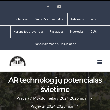
Skip
Facebook
YouTube
to
content
E. dienynas
Struktūra ir kontaktai
Teisinė informacija
Korupcijos prevencija
Paslaugos
Nuorodos
DUK
Konsultavimasis su visuomene
AR technologijų potencialas
švietime
Pradžia
/
Mokslo metai
/
2024-2025 m. m.
/
Projektai 2024-2025 m.m.
/