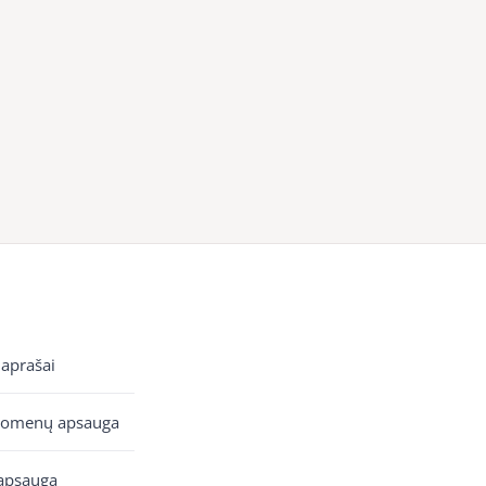
 aprašai
uomenų apsauga
apsauga