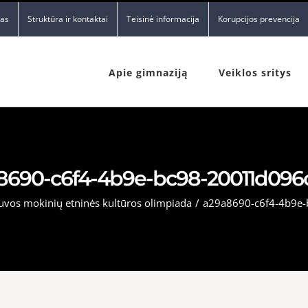
nas
Struktūra ir kontaktai
Teisinė informacija
Korupcijos prevencija
Apie gimnaziją
Veiklos sritys
8690-c6f4-4b9e-bc98-20011d096c6
tuvos mokinių etninės kultūros olimpiada
/
a29a8690-c6f4-4b9e-