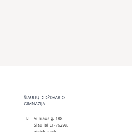
ŠIAULIŲ DIDŽDVARIO
GIMNAZIJA
Vilniaus g. 188,
Šiauliai LT-76299,
atsisk. sąsk.