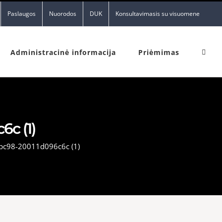
Paslaugos
Nuorodos
DUK
Konsultavimasis su visuomene
Administracinė informacija
Priėmimas
c (1)
bc98-20011d096c6c (1)