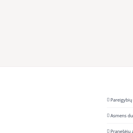
Pareigybių
Asmens d
Pranešėjų 