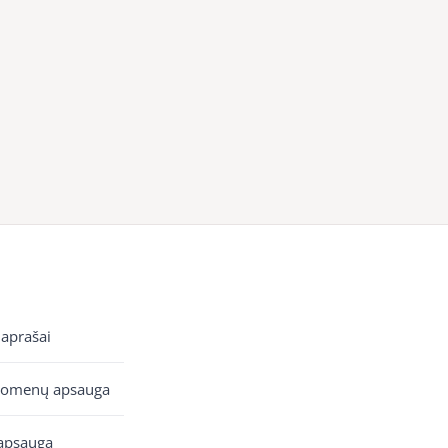
 aprašai
uomenų apsauga
apsauga