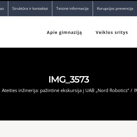
nas
Struktūra ir kontaktai
Teisinė informacija
Korupcijos prevencija
Apie gimnaziją
Veiklos sritys
IMG_3573
/
Ateities inžinerija: pažintinė ekskursija į UAB „Nord Robotics“
/
I