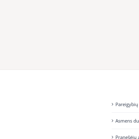
Pareigybių
Asmens d
Pranešėjų 