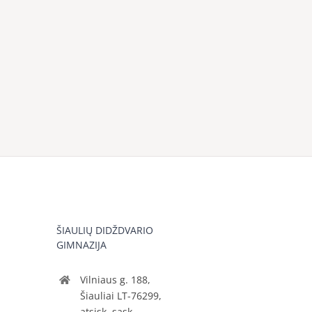
ŠIAULIŲ DIDŽDVARIO
GIMNAZIJA
Vilniaus g. 188,
Šiauliai LT-76299,
atsisk. sąsk.