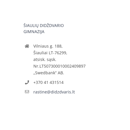
ŠIAULIŲ DIDŽDVARIO
GIMNAZIJA
Vilniaus g. 188,
Šiauliai LT-76299,
atsisk. sąsk.
Nr.LT507300010002409897
„Swedbank“ AB.
+370 41 431514
rastine@didzdvaris.lt