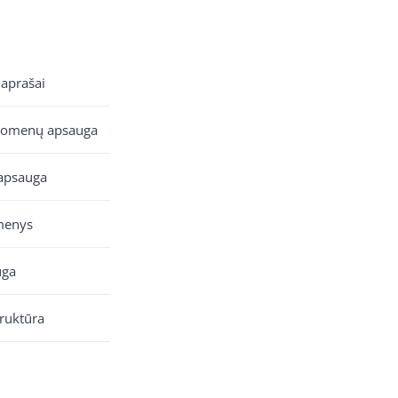
 aprašai
uomenų apsauga
apsauga
menys
uga
truktūra