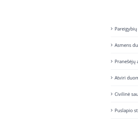
Pareigybių
Asmens d
Pranešėjų 
Atviri duo
Civilinė sa
Puslapio s