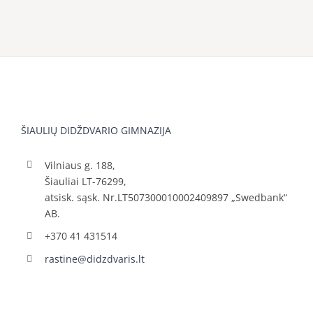
ŠIAULIŲ DIDŽDVARIO GIMNAZIJA
Vilniaus g. 188,
Šiauliai LT-76299,
atsisk. sąsk. Nr.LT507300010002409897 „Swedbank“
AB.
+370 41 431514
rastine@didzdvaris.lt