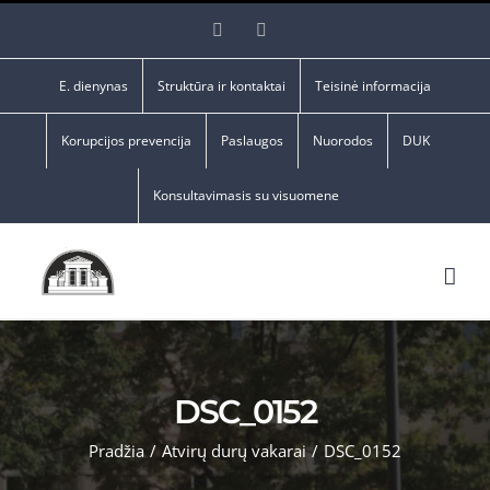
Skip
Facebook
YouTube
to
content
E. dienynas
Struktūra ir kontaktai
Teisinė informacija
Korupcijos prevencija
Paslaugos
Nuorodos
DUK
Konsultavimasis su visuomene
DSC_0152
Pradžia
/
Atvirų durų vakarai
/
DSC_0152