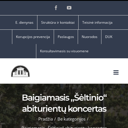
Skip
Facebook
YouTube
to
content
E. dienynas
Struktūra ir kontaktai
Teisinė informacija
Korupcijos prevencija
Paslaugos
Nuorodos
DUK
Konsultavimasis su visuomene
Baigiamasis „Šėltinio“
abiturientų koncertas
Pradžia
/
Be kategorijos
/
Baigiamasis „Šėltinio“ abiturientų koncertas