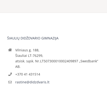
ŠIAULIŲ DIDŽDVARIO GIMNAZIJA
Vilniaus g. 188,
Šiauliai LT-76299,
atsisk. sąsk. Nr.LT507300010002409897 „Swedbank“
AB.
+370 41 431514
rastine@didzdvaris.lt