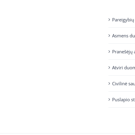
Pareigybių
Asmens d
Pranešėjų 
Atviri duo
Civilinė sa
Puslapio s