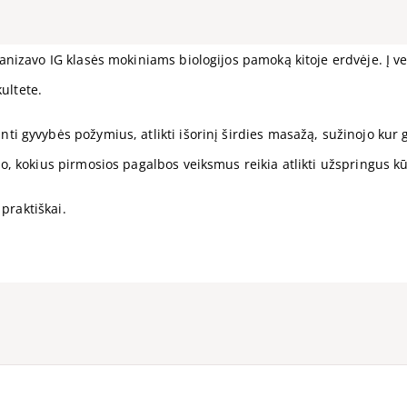
ganizavo IG klasės mokiniams biologijos pamoką kitoje erdvėje. Į
kultete.
 gyvybės požymius, atlikti išorinį širdies masažą, sužinojo kur gal
o, kokius pirmosios pagalbos veiksmus reikia atlikti užspringus 
 praktiškai.