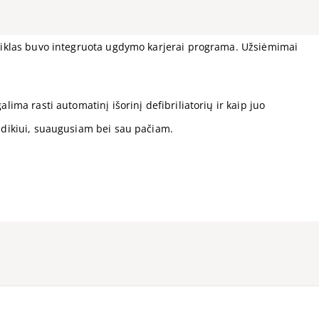
 veiklas buvo integruota ugdymo karjerai programa. Užsiėmimai
ima rasti automatinį išorinį defibriliatorių ir kaip juo
kūdikiui, suaugusiam bei sau pačiam.