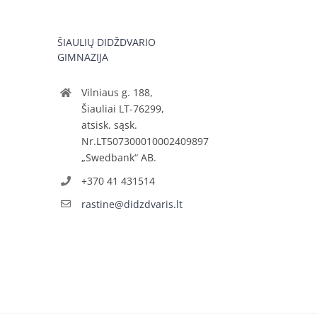
ŠIAULIŲ DIDŽDVARIO
GIMNAZIJA
Vilniaus g. 188,
Šiauliai LT-76299,
atsisk. sąsk.
Nr.LT507300010002409897
„Swedbank“ AB.
+370 41 431514
rastine@didzdvaris.lt