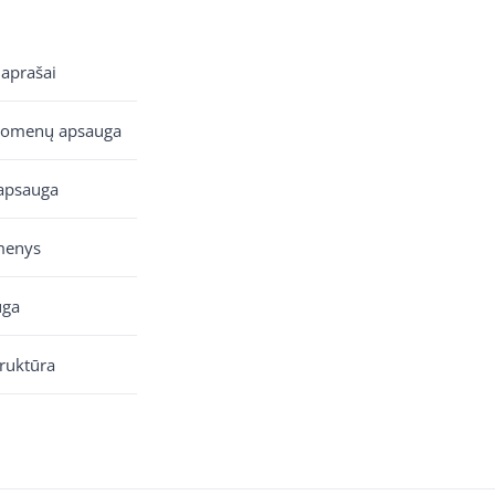
 aprašai
uomenų apsauga
apsauga
menys
uga
truktūra