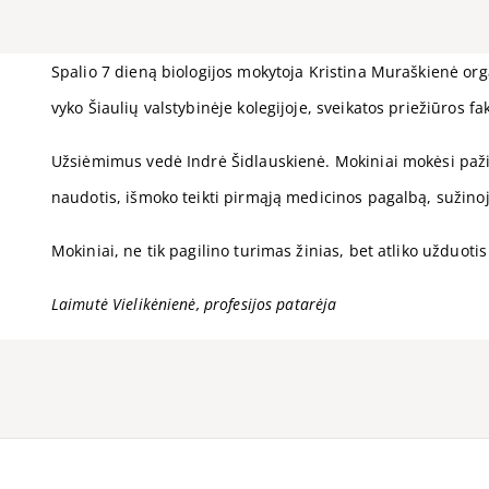
Spalio 7 dieną biologijos mokytoja Kristina Muraškienė or
vyko Šiaulių valstybinėje kolegijoje, sveikatos priežiūros fa
Užsiėmimus vedė Indrė Šidlauskienė. Mokiniai mokėsi pažinti
naudotis, išmoko teikti pirmąją medicinos pagalbą, sužinoj
Mokiniai, ne tik pagilino turimas žinias, bet atliko užduotis
Laimutė Vielikėnienė, profesijos patarėja