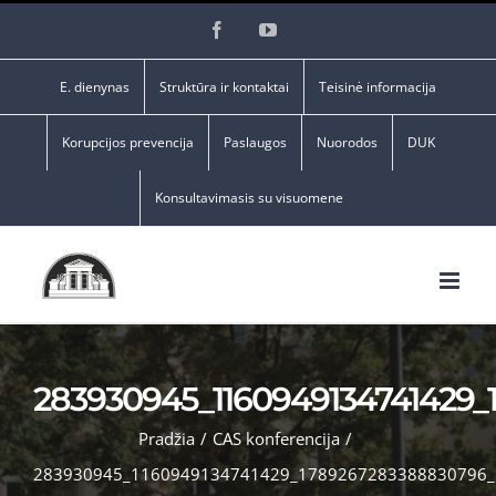
Skip
Facebook
YouTube
to
content
E. dienynas
Struktūra ir kontaktai
Teisinė informacija
Korupcijos prevencija
Paslaugos
Nuorodos
DUK
Konsultavimasis su visuomene
283930945_1160949134741429
Pradžia
/
CAS konferencija
/
283930945_1160949134741429_1789267283388830796_