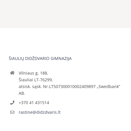
ŠIAULIŲ DIDŽDVARIO GIMNAZIJA
Vilniaus g. 188,
Šiauliai LT-76299,
atsisk. sąsk. Nr.LT507300010002409897 „Swedbank“
AB.
+370 41 431514
rastine@didzdvaris.lt