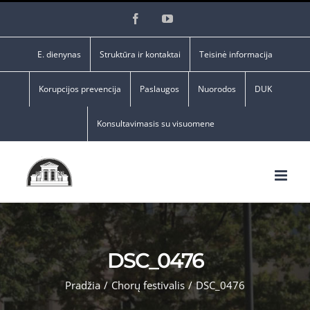
Skip
Facebook
YouTube
to
content
E. dienynas
Struktūra ir kontaktai
Teisinė informacija
Korupcijos prevencija
Paslaugos
Nuorodos
DUK
Konsultavimasis su visuomene
DSC_0476
Pradžia
/
Chorų festivalis
/
DSC_0476