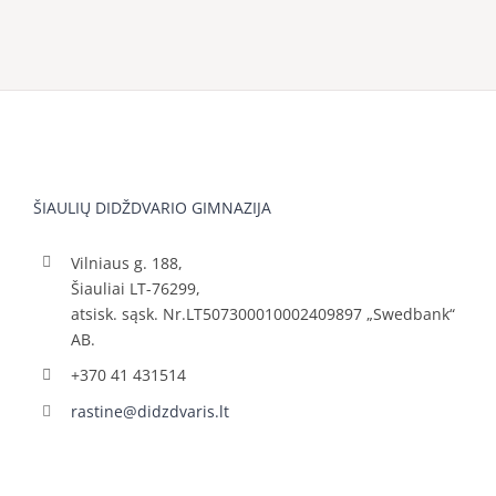
ŠIAULIŲ DIDŽDVARIO GIMNAZIJA
Vilniaus g. 188,
Šiauliai LT-76299,
atsisk. sąsk. Nr.LT507300010002409897 „Swedbank“
AB.
+370 41 431514
rastine@didzdvaris.lt