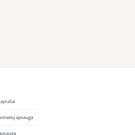
 aprašai
uomenų apsauga
apsauga