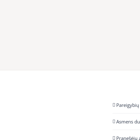
Pareigybių
Asmens d
Pranešėjų 