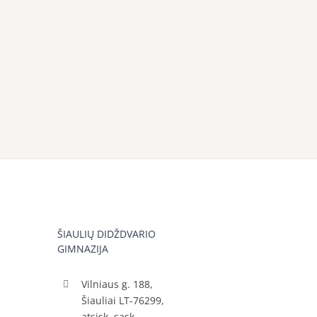
ŠIAULIŲ DIDŽDVARIO
GIMNAZIJA
Vilniaus g. 188,
Šiauliai LT-76299,
atsisk. sąsk.