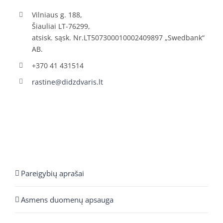
Vilniaus g. 188,
Šiauliai LT-76299,
atsisk. sąsk. Nr.LT507300010002409897 „Swedbank“
AB.
+370 41 431514
rastine@didzdvaris.lt
Pareigybių aprašai
Asmens duomenų apsauga