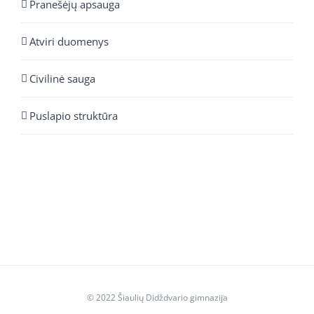
Pranešėjų apsauga
Atviri duomenys
Civilinė sauga
Puslapio struktūra
© 2022 Šiaulių Didždvario gimnazija