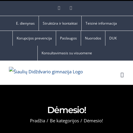
Skip
Facebook
YouTube
to
content
E. dienynas
Struktūra ir kontaktai
Teisinė informacija
Korupcijos prevencija
Paslaugos
Nuorodos
DUK
Konsultavimasis su visuomene
Dėmesio!
Pradžia
/
Be kategorijos
/
Dėmesio!