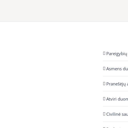
Pareigybių
Asmens d
Pranešėjų 
Atviri duo
Civilinė sa