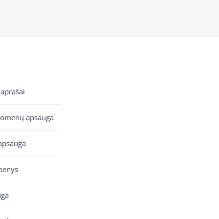
 aprašai
uomenų apsauga
apsauga
menys
uga