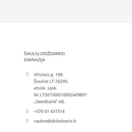
ŠIAULIŲ DIDŽDVARIO
GIMNAZIJA
Vilniaus g. 188,
Šiauliai LT-76299,
atsisk. sąsk.
Nr.LT507300010002409897
„Swedbank“ AB.
+370 41 431514
rastine@didzdvaris.lt