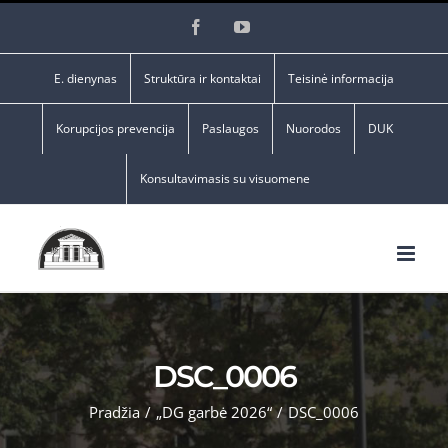
Skip
Facebook
YouTube
to
content
E. dienynas
Struktūra ir kontaktai
Teisinė informacija
Korupcijos prevencija
Paslaugos
Nuorodos
DUK
Konsultavimasis su visuomene
DSC_0006
Pradžia
/
„DG garbė 2026“
/
DSC_0006