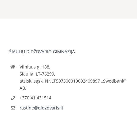
ŠIAULIŲ DIDŽDVARIO GIMNAZIJA
Vilniaus g. 188,
Šiauliai LT-76299,
atsisk. sąsk. Nr.LT507300010002409897 „Swedbank“
AB.
+370 41 431514
rastine@didzdvaris.lt