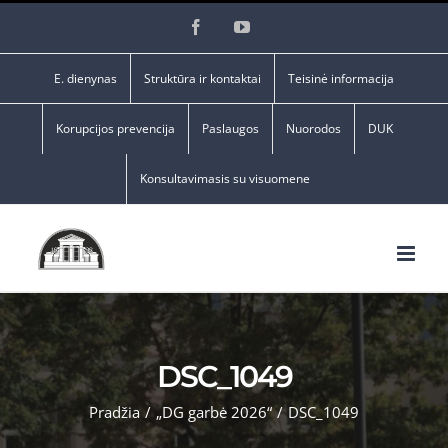
Skip
Facebook
YouTube
to
content
E. dienynas
Struktūra ir kontaktai
Teisinė informacija
Korupcijos prevencija
Paslaugos
Nuorodos
DUK
Konsultavimasis su visuomene
DSC_1049
Pradžia
/
„DG garbė 2026“
/
DSC_1049