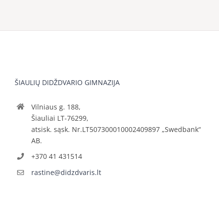
ŠIAULIŲ DIDŽDVARIO GIMNAZIJA
Vilniaus g. 188,
Šiauliai LT-76299,
atsisk. sąsk. Nr.LT507300010002409897 „Swedbank“
AB.
+370 41 431514
rastine@didzdvaris.lt