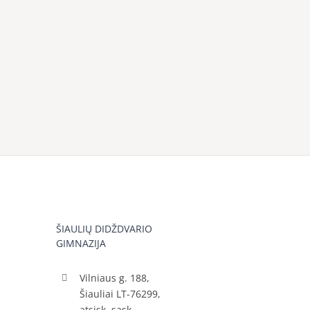
ŠIAULIŲ DIDŽDVARIO
GIMNAZIJA
Vilniaus g. 188,
Šiauliai LT-76299,
atsisk. sąsk.