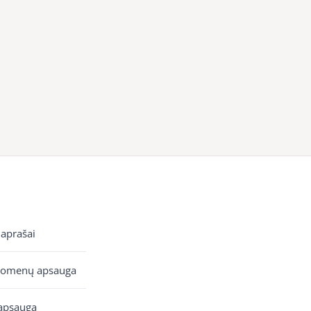
 aprašai
uomenų apsauga
apsauga