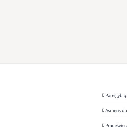
Pareigybių
Asmens d
Pranešėjų 