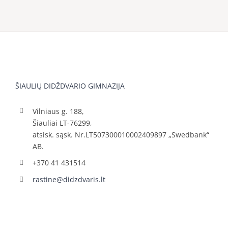
ŠIAULIŲ DIDŽDVARIO GIMNAZIJA
Vilniaus g. 188,
Šiauliai LT-76299,
atsisk. sąsk. Nr.LT507300010002409897 „Swedbank“
AB.
+370 41 431514
rastine@didzdvaris.lt