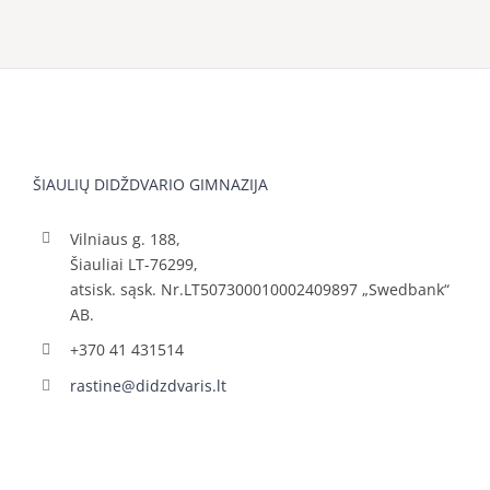
ŠIAULIŲ DIDŽDVARIO GIMNAZIJA
Vilniaus g. 188,
Šiauliai LT-76299,
atsisk. sąsk. Nr.LT507300010002409897 „Swedbank“
AB.
+370 41 431514
rastine@didzdvaris.lt