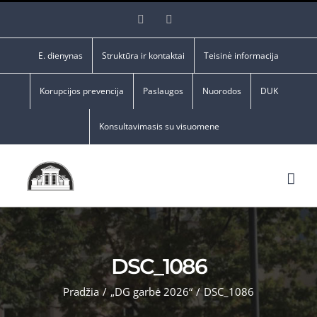
Skip
Facebook
YouTube
to
content
E. dienynas
Struktūra ir kontaktai
Teisinė informacija
Korupcijos prevencija
Paslaugos
Nuorodos
DUK
Konsultavimasis su visuomene
DSC_1086
Pradžia
/
„DG garbė 2026“
/
DSC_1086