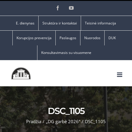
Skip
Facebook
YouTube
to
content
E. dienynas
Struktūra ir kontaktai
Teisinė informacija
Korupcijos prevencija
Paslaugos
Nuorodos
DUK
Konsultavimasis su visuomene
DSC_1105
Pradžia
/
„DG garbė 2026“
/
DSC_1105