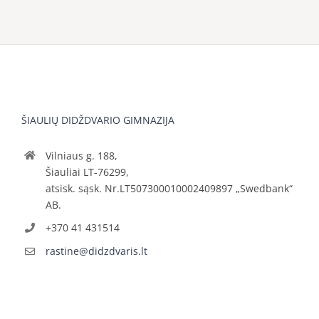
ŠIAULIŲ DIDŽDVARIO GIMNAZIJA
Vilniaus g. 188,
Šiauliai LT-76299,
atsisk. sąsk. Nr.LT507300010002409897 „Swedbank“
AB.
+370 41 431514
rastine@didzdvaris.lt