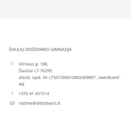
ŠIAULIŲ DIDŽDVARIO GIMNAZIJA
Vilniaus g. 188,
Šiauliai LT-76299,
atsisk. sąsk. Nr.LT507300010002409897 „Swedbank“
AB.
+370 41 431514
rastine@didzdvaris.lt