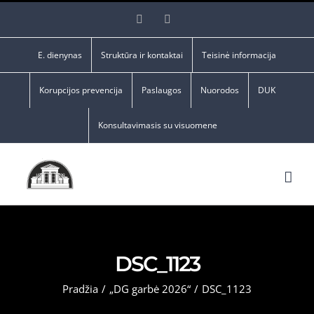
Skip
Facebook
YouTube
to
content
E. dienynas
Struktūra ir kontaktai
Teisinė informacija
Korupcijos prevencija
Paslaugos
Nuorodos
DUK
Konsultavimasis su visuomene
DSC_1123
Pradžia
/
„DG garbė 2026“
/
DSC_1123