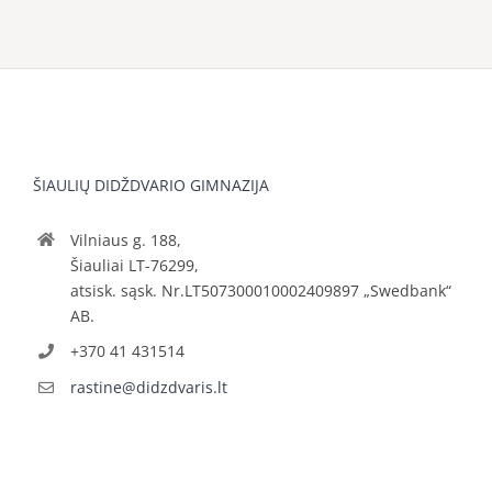
ŠIAULIŲ DIDŽDVARIO GIMNAZIJA
Vilniaus g. 188,
Šiauliai LT-76299,
atsisk. sąsk. Nr.LT507300010002409897 „Swedbank“
AB.
+370 41 431514
rastine@didzdvaris.lt