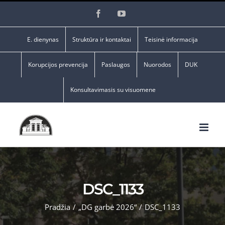
Skip
Facebook
YouTube
to
content
E. dienynas
Struktūra ir kontaktai
Teisinė informacija
Korupcijos prevencija
Paslaugos
Nuorodos
DUK
Konsultavimasis su visuomene
DSC_1133
Pradžia
/
„DG garbė 2026“
/
DSC_1133