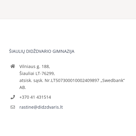
ŠIAULIŲ DIDŽDVARIO GIMNAZIJA
Vilniaus g. 188,
Šiauliai LT-76299,
atsisk. sąsk. Nr.LT507300010002409897 „Swedbank“
AB.
+370 41 431514
rastine@didzdvaris.lt