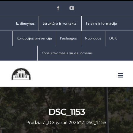
Skip
Facebook
YouTube
to
content
E. dienynas
Struktūra ir kontaktai
Teisinė informacija
Korupcijos prevencija
Paslaugos
Nuorodos
DUK
Konsultavimasis su visuomene
DSC_1153
Pradžia
/
„DG garbė 2026“
/
DSC_1153