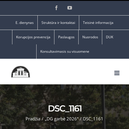
Skip
Facebook
YouTube
to
content
E. dienynas
Struktūra ir kontaktai
Teisinė informacija
Korupcijos prevencija
Paslaugos
Nuorodos
DUK
Konsultavimasis su visuomene
DSC_1161
Pradžia
/
„DG garbė 2026“
/
DSC_1161