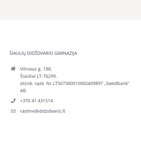
ŠIAULIŲ DIDŽDVARIO GIMNAZIJA
Vilniaus g. 188,
Šiauliai LT-76299,
atsisk. sąsk. Nr.LT507300010002409897 „Swedbank“
AB.
+370 41 431514
rastine@didzdvaris.lt