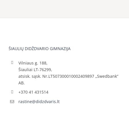
ŠIAULIŲ DIDŽDVARIO GIMNAZIJA
Vilniaus g. 188,
Šiauliai LT-76299,
atsisk. sąsk. Nr.LT507300010002409897 „Swedbank“
AB.
+370 41 431514
rastine@didzdvaris.lt