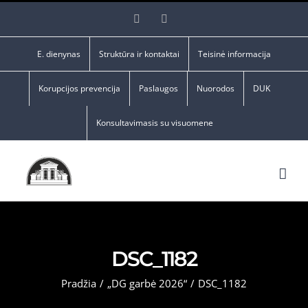
Skip
Facebook
YouTube
to
content
E. dienynas
Struktūra ir kontaktai
Teisinė informacija
Korupcijos prevencija
Paslaugos
Nuorodos
DUK
Konsultavimasis su visuomene
DSC_1182
Pradžia
/
„DG garbė 2026“
/
DSC_1182