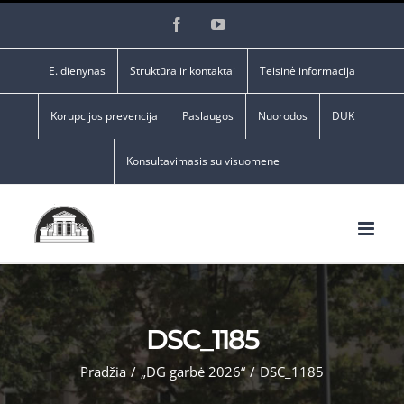
Skip
Facebook
YouTube
to
content
E. dienynas
Struktūra ir kontaktai
Teisinė informacija
Korupcijos prevencija
Paslaugos
Nuorodos
DUK
Konsultavimasis su visuomene
DSC_1185
Pradžia
/
„DG garbė 2026“
/
DSC_1185