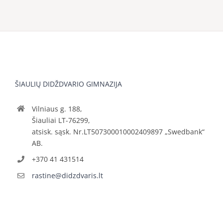
ŠIAULIŲ DIDŽDVARIO GIMNAZIJA
Vilniaus g. 188,
Šiauliai LT-76299,
atsisk. sąsk. Nr.LT507300010002409897 „Swedbank“
AB.
+370 41 431514
rastine@didzdvaris.lt