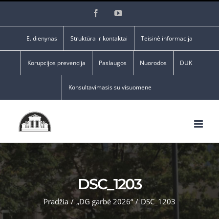
Skip
Facebook
YouTube
to
content
E. dienynas
Struktūra ir kontaktai
Teisinė informacija
Korupcijos prevencija
Paslaugos
Nuorodos
DUK
Konsultavimasis su visuomene
DSC_1203
Pradžia
/
„DG garbė 2026“
/
DSC_1203