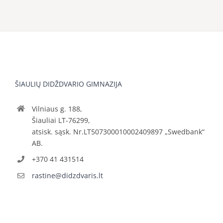
ŠIAULIŲ DIDŽDVARIO GIMNAZIJA
Vilniaus g. 188,
Šiauliai LT-76299,
atsisk. sąsk. Nr.LT507300010002409897 „Swedbank“
AB.
+370 41 431514
rastine@didzdvaris.lt