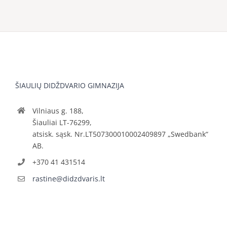
ŠIAULIŲ DIDŽDVARIO GIMNAZIJA
Vilniaus g. 188,
Šiauliai LT-76299,
atsisk. sąsk. Nr.LT507300010002409897 „Swedbank“
AB.
+370 41 431514
rastine@didzdvaris.lt