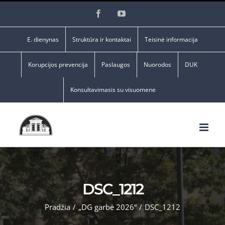
Skip
Facebook
YouTube
to
content
E. dienynas
Struktūra ir kontaktai
Teisinė informacija
Korupcijos prevencija
Paslaugos
Nuorodos
DUK
Konsultavimasis su visuomene
DSC_1212
Pradžia
/
„DG garbė 2026“
/
DSC_1212