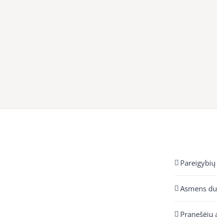
Pareigybių
Asmens d
Pranešėjų 