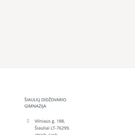
ŠIAULIŲ DIDŽDVARIO
GIMNAZIJA
Vilniaus g. 188,
Šiauliai LT-76299,
atsisk. sąsk.