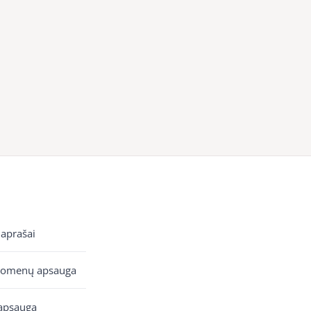
 aprašai
uomenų apsauga
apsauga