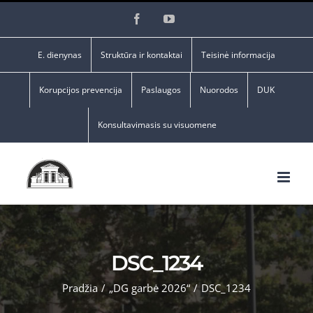
Skip
Facebook
YouTube
to
content
E. dienynas
Struktūra ir kontaktai
Teisinė informacija
Korupcijos prevencija
Paslaugos
Nuorodos
DUK
Konsultavimasis su visuomene
DSC_1234
Pradžia
/
„DG garbė 2026“
/
DSC_1234