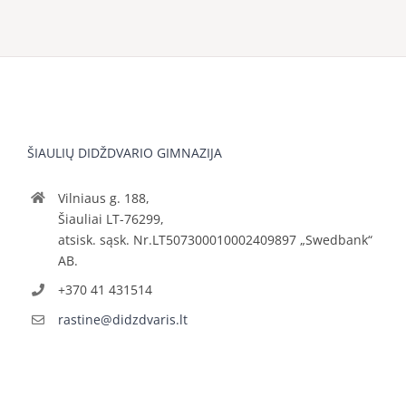
ŠIAULIŲ DIDŽDVARIO GIMNAZIJA
Vilniaus g. 188,
Šiauliai LT-76299,
atsisk. sąsk. Nr.LT507300010002409897 „Swedbank“
AB.
+370 41 431514
rastine@didzdvaris.lt