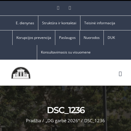
Skip
Facebook
YouTube
to
content
E. dienynas
Struktūra ir kontaktai
Teisinė informacija
Korupcijos prevencija
Paslaugos
Nuorodos
DUK
Konsultavimasis su visuomene
DSC_1236
Pradžia
/
„DG garbė 2026“
/
DSC_1236