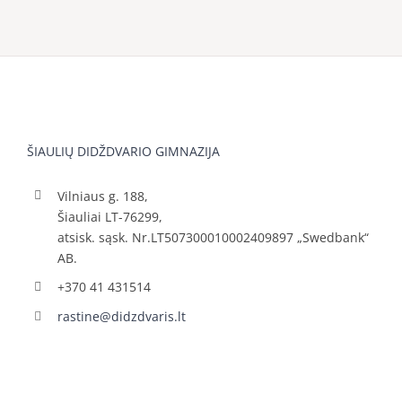
ŠIAULIŲ DIDŽDVARIO GIMNAZIJA
Vilniaus g. 188,
Šiauliai LT-76299,
atsisk. sąsk. Nr.LT507300010002409897 „Swedbank“
AB.
+370 41 431514
rastine@didzdvaris.lt