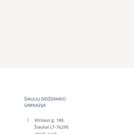
ŠIAULIŲ DIDŽDVARIO
GIMNAZIJA
Vilniaus g. 188,
Šiauliai LT-76299,
atsisk. sąsk.