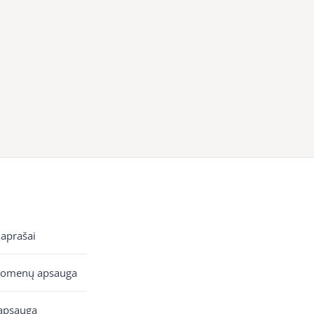
 aprašai
uomenų apsauga
apsauga