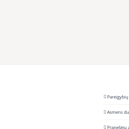
Pareigybių
Asmens d
Pranešėjų 