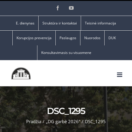
Skip
Facebook
YouTube
to
content
E. dienynas
Struktūra ir kontaktai
Teisinė informacija
Korupcijos prevencija
Paslaugos
Nuorodos
DUK
Konsultavimasis su visuomene
DSC_1295
Pradžia
/
„DG garbė 2026“
/
DSC_1295