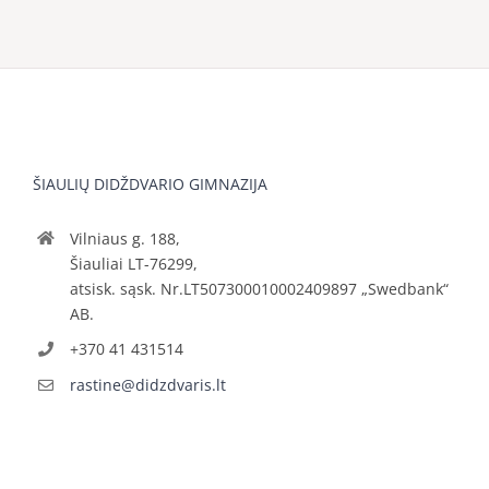
ŠIAULIŲ DIDŽDVARIO GIMNAZIJA
Vilniaus g. 188,
Šiauliai LT-76299,
atsisk. sąsk. Nr.LT507300010002409897 „Swedbank“
AB.
+370 41 431514
rastine@didzdvaris.lt