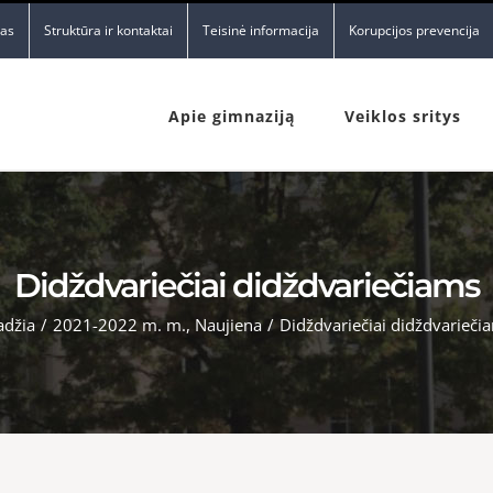
nas
Struktūra ir kontaktai
Teisinė informacija
Korupcijos prevencija
Apie gimnaziją
Veiklos sritys
Didždvariečiai didždvariečiams
adžia
/
2021-2022 m. m.
,
Naujiena
/
Didždvariečiai didždvarieči