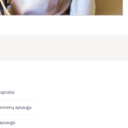
 aprašai
uomenų apsauga
apsauga