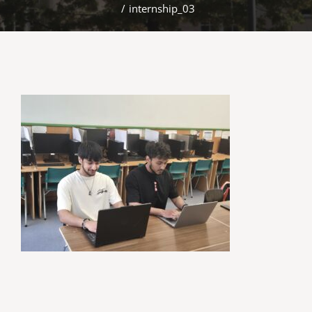
/
internship_03