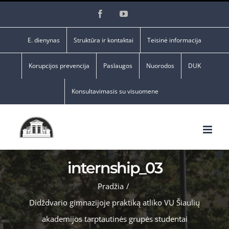
Skip
Facebook
YouTube
to
content
E. dienynas
Struktūra ir kontaktai
Teisinė informacija
Korupcijos prevencija
Paslaugos
Nuorodos
DUK
Konsultavimasis su visuomene
internship_03
Pradžia
/
Didždvario gimnazijoje praktiką atliko VU Šiaulių
akademijos tarptautinės grupės studentai