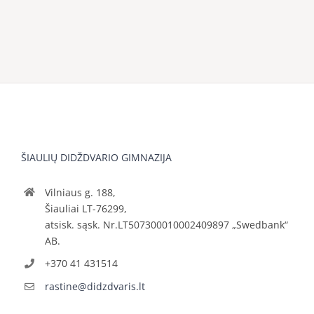
ŠIAULIŲ DIDŽDVARIO GIMNAZIJA
Vilniaus g. 188,
Šiauliai LT-76299,
atsisk. sąsk. Nr.LT507300010002409897 „Swedbank“
AB.
+370 41 431514
rastine@didzdvaris.lt