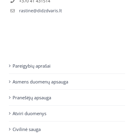
+370 41 431514
rastine@didzdvaris.lt
Pareigybių aprašai
Asmens duomenų apsauga
Pranešėjų apsauga
Atviri duomenys
Civilinė sauga