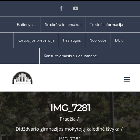
Skip
Facebook
YouTube
to
content
E. dienynas
Struktūra ir kontaktai
Teisinė informacija
Korupcijos prevencija
Paslaugos
Nuorodos
DUK
Konsultavimasis su visuomene
IMG_7281
Pradžia
/
Didždvario gimnazijos mokytojų kalėdinė išvyka
/
IMG_7281