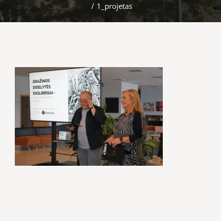
/
1_projetas