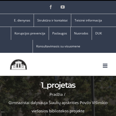
Skip
Facebook
YouTube
to
content
E. dienynas
Struktūra ir kontaktai
Teisinė informacija
Korupcijos prevencija
Paslaugos
Nuorodos
DUK
Konsultavimasis su visuomene
1_projetas
Pradžia
/
Gimnazistai dalyvauja Šiaulių apskrities Povilo Višinskio
viešosios bibliotekos projekte