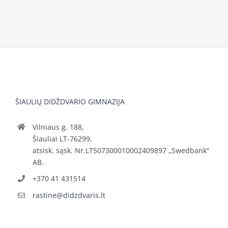
ŠIAULIŲ DIDŽDVARIO GIMNAZIJA
Vilniaus g. 188,
Šiauliai LT-76299,
atsisk. sąsk. Nr.LT507300010002409897 „Swedbank“
AB.
+370 41 431514
rastine@didzdvaris.lt