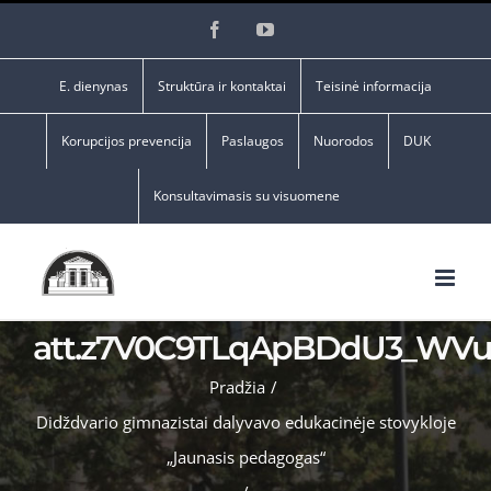
Skip
Facebook
YouTube
to
content
E. dienynas
Struktūra ir kontaktai
Teisinė informacija
Korupcijos prevencija
Paslaugos
Nuorodos
DUK
Konsultavimasis su visuomene
att.z7V0C9TLqApBDdU3_WV
Pradžia
/
Didždvario gimnazistai dalyvavo edukacinėje stovykloje
„Jaunasis pedagogas“