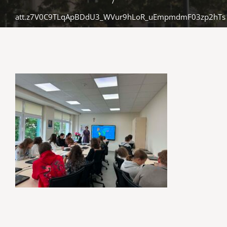
/
att.z7V0C9TLqApBDdU3_WVur9hLoR_uEmpmdmF03zp2hTs