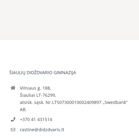
ŠIAULIŲ DIDŽDVARIO GIMNAZIJA
Vilniaus g. 188,
Šiauliai LT-76299,
atsisk. sąsk. Nr.LT507300010002409897 „Swedbank“
AB.
+370 41 431514
rastine@didzdvaris.lt