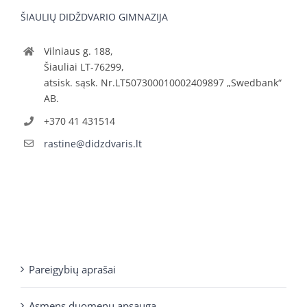
ŠIAULIŲ DIDŽDVARIO GIMNAZIJA
Vilniaus g. 188,
Šiauliai LT-76299,
atsisk. sąsk. Nr.LT507300010002409897 „Swedbank“
AB.
+370 41 431514
rastine@didzdvaris.lt
Pareigybių aprašai
Asmens duomenų apsauga