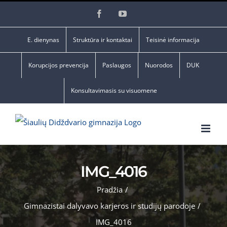
Skip
Facebook
YouTube
to
content
E. dienynas
Struktūra ir kontaktai
Teisinė informacija
Korupcijos prevencija
Paslaugos
Nuorodos
DUK
Konsultavimasis su visuomene
IMG_4016
Pradžia
/
Gimnazistai dalyvavo karjeros ir studijų parodoje
/
IMG_4016