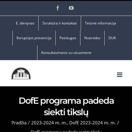
Skip
Facebook
YouTube
to
content
E. dienynas
Struktūra ir kontaktai
Teisinė informacija
Korupcijos prevencija
Paslaugos
Nuorodos
DUK
Konsultavimasis su visuomene
DofE programa padeda
siekti tikslų
Pradžia
/
2023-2024 m. m.
,
DofE 2023-2024 m. m.
/
DofE programa padeda siekti tikslų