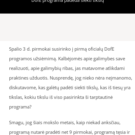
Spalio 3 d. pirmokai susirinko į pirmą oficialų DofE
programos užsiėmimą. Kalbėjomės apie galimybes save
realizuoti, apie galimybių ribas, jas matavome atlikdami
praktines užduotis. Nusprendę, jog nieko nėra neįmanomo,
diskutavome, kas galėtų padėti siekti tikslų, kas iš tiesų yra
tikslas, kokiu tikslu iš viso pasirinkta ši tarptautinė
programa?
Smagu, jog šiais mokslo metais, kaip niekad anksčiau,
programą nutarė pradėti net 9 pirmokai, programą tęsia ir