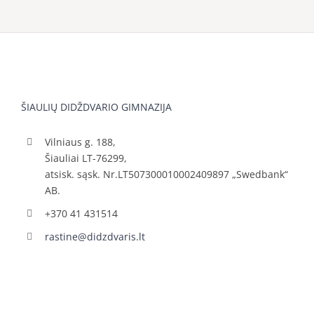
ŠIAULIŲ DIDŽDVARIO GIMNAZIJA
Vilniaus g. 188,
Šiauliai LT-76299,
atsisk. sąsk. Nr.LT507300010002409897 „Swedbank“
AB.
+370 41 431514
rastine@didzdvaris.lt